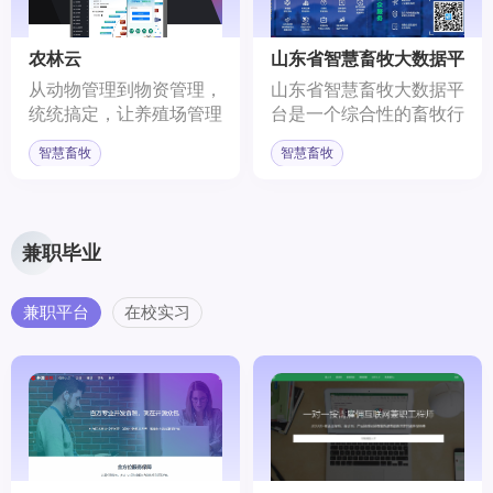
业者，是行业交流的重要
织，是中国畜牧业协会的
平台。网站内容涵盖行业
分支机构，是非盈利性的
政策性、新闻性和科普性
社会团体。
农林云
山东省智慧畜牧大数据平
多个方面，是行业内具有
台
从动物管理到物资管理，
山东省智慧畜牧大数据平
权威声音的门户网站之
统统搞定，让养殖场管理
台是一个综合性的畜牧行
一。
更便捷！用科技的力量为
业服务平台，它利用先进
智慧畜牧
智慧畜牧
养殖场提供生产保障，开
的数字技术，为畜牧产业
启更高效盈利之路，引领
提供全面的监督管理和公
养殖新时代！
共服务。
兼职毕业
兼职平台
在校实习