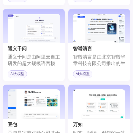
结合法律领域特定的数据
行、管理和使用大型语言
集和外部知识库，提高法
模型。
律问题处理的准确性和效
率。
通义千问
智谱清言
通义千问是由阿里云自主
智谱清言是由北京智谱华
研发的超大规模语言模
章科技有限公司推出的生
型，它具备理解和分析用
成式AI助手。它基于智谱
AI大模型
AI大模型
户输入的自然语言的能
AI自主研发的中英双语对
力，并在不同领域和任务
话模型ChatGLM2，经过
中为用户提供服务和帮
万亿字符的文本与代码预
助。通义千问旨在通过其
训练，并采用有监督微调
先进的自然语言处理技
技术，为用户提供智能化
术，成为用户生活和工作
服务。
中的智能助手。
豆包
万知
豆包是字节跳动公司基于
问答、阅读、创作的一站