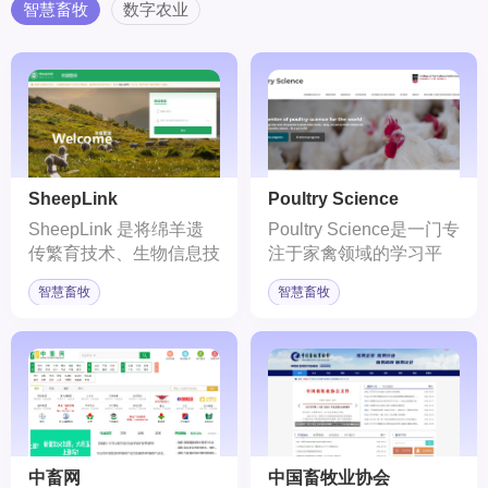
格式的文档，并支持超长
心大模型已升级至4.0版
智慧畜牧
数字农业
的上下文窗口
本，具备理解、生成、逻
辑、记忆四大基础能力。
SheepLink
Poultry Science
SheepLink 是将绵羊遗
Poultry Science是一门专
传繁育技术、生物信息技
注于家禽领域的学习平
术与计算机技术相融合，
台，旨在传授关于家禽产
智慧畜牧
智慧畜牧
以自主研发的绵羊 40K
业的全面知识，包括遗传
基因芯片为核心，开发而
学、生理学、营养学、疾
成的绵羊大数据智库创新
病管理、经济学和商业等
与智能育种云平台。包括
方面。
智能育种、基因追溯、健
康养殖等功能模块。
中畜网
中国畜牧业协会