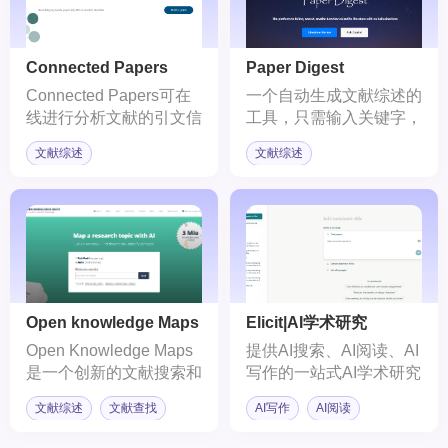
我们把握不同模块研究间
的衔接与拓展。
Connected Papers
Paper Digest
Connected Papers可在
一个自动生成文献综述的
线进行分析文献的引文信
工具，只需输入关键字，
息，轻松了解某一篇文献
该网站则会自动搜索相关
文献综述
文献综述
的引用和被引用关联，分
文献，并提炼文献的关键
析出文献的前世今生，方
观点和重要结果。
便我们快速对一篇文献或
者某一个领域进行调研，
并自动将调研的情况以关
联图的形式可视化呈现给
用户！
Open knowledge Maps
Elicit|AI学术研究
Open Knowledge Maps
提供AI搜索、AI阅读、AI
是一个创新的文献搜索和
写作的一站式AI学术研究
可视化平台，它通过将复
平台。
文献综述
文献查找
AI写作
AI阅读
杂的文献资源以“知识地
图”的形式展现出来，可