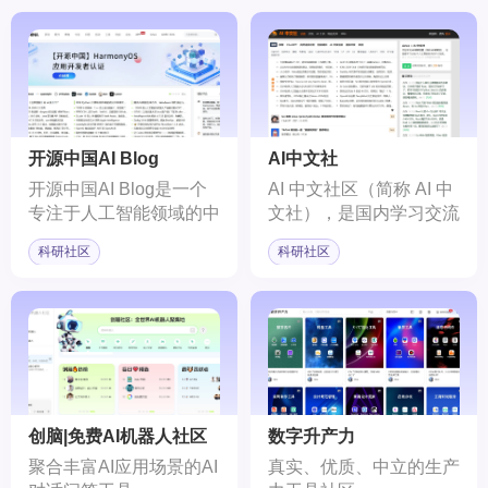
开源中国AI Blog
AI中文社
开源中国AI Blog是一个
AI 中文社区（简称 AI 中
专注于人工智能领域的中
文社），是国内学习交流
文开源技术交流社区。它
AI人工智能技术的中文社
科研社区
科研社区
为IT开发者提供了一个发
区网站，这里可获取及贡
现、使用、并交流开源技
献任何AI人工智能技术，
术的平台，涵盖了从软件
我们追求自由、简洁、纯
下载到技术分享的全方位
粹、分享的多元化人工智
服务。
能社区。
创脑|免费AI机器人社区
数字升产力
聚合丰富AI应用场景的AI
真实、优质、中立的生产