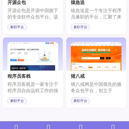
开源众包
猿急送
开源众包是开源中国旗下
猿急送是一个专注于程序
的专业软件众包平台。该
员兼职的平台，汇聚了来
平台依托于开源中国社区
自知名互联网公司如BAT
兼职平台
兼职平台
的基础，致力于构建一个
的技术、设计、产品等领
为开发者提供赚钱和创业
域的专业人才。平台旨在
机会的环境。它将开源思
为创业公司提供技术支
想与众包模式相结合，为
持，帮助他们解决技术难
软件开发者和需求方提供
题，提高创业效率。
了一个便捷、高效的任务
分发与接收的渠道。
程序员客栈
猪八戒
程序员客栈是一家专注于
猪八戒网是中国领先的服
程序员自由远程工作的领
务众包平台，创立于
先平台，拥有全球最大的
2006年，以“汇聚天下人
兼职平台
兼职平台
中文技术人才库。该平台
才，服务全球企业”为使
致力于通过数据治理和技
命。平台注册用户超过
术创新，为程序员提供隐
3300万，服务种类650余
私保护的同时，打造技术
种，服务覆盖全球25个
信用体系，深化对程序员
国家和地区。猪八戒网为