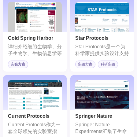
Cold Spring Harbor
Star Protocols
Protocols
详细介绍细胞生物学、分
Star Protocols是一个为
子生物学、生物信息学等
科学家提供实验设计支持
领域的实验方法
的在线平台。不仅包括了
实验方案
实验方案
科研实验
实验的整个过程，还提供
了详尽的概括、背景、关
键设备表、详细步骤方
法、预期成果、局限性、
故障排除、参考文章信息
等一系列内容，为科研人
员提供了全面的指导和支
持。
Current Protocols
Springer Nature
Experiments
Current Protocols作为一
Springer Nature
套全球领先的实验室指
Experiments汇集了生命