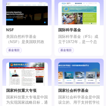
（Bethesda）。作为美
国家的国家级科学研究委
国卫生与公众服务部
员会、科学院、研究院和
（U.S. Department of
其他资助科学研究的基金
Health and Human
组织组成，旨在促进欧洲
Services）的一部分，
的科学研究和合作。
NIH的使命是探索生命本
NSF
国际科学基金
质和行为学方面的基础知
美国自然科学基金
国际科学基金（IFS）成
识，并运用这些知识来延
（NSF）是美国联邦政
立于1972年，是一个总
长人类寿命以及预防、诊
府的一个独立机构，成立
部设在瑞典斯德哥尔摩的
断和治疗各种疾病和残
基金项目
基金项目
于1950年。NSF的主要
非政府组织。
障。
任务是支持基础科学研究
和教育项目，以促进科学
和技术的发展。
国家科技重大专项
国家社会科学基金
国家科技重大专项是中国
国家社会科学基金是中国
为实现国家战略目标，通
设立的、用于支持哲学社