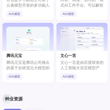
云雀模型开发的多功能人
式AI工作平台。可以解答
工智能助手。它集成了聊
你的问题、帮你看文件、
AI大模型
AI大模型
天机器人、写作助手、英
也可以创作演示文档。
语学习助手等功能，致力
于为用户提供生活、学
习、工作中的帮助。
腾讯元宝
文心一言
腾讯元宝是腾讯公司推出
文心一言是由百度研发的
的基于自研混元大模型的
人工智能大语言模型产
C端AI助手App，旨在提
品，具备跨模态、跨语言
AI大模型
AI大模型
高用户的工作效率和日常
的深度语义理解与生成能
生活体验。它提供了AI搜
力。它不仅能通过上下文
索、AI总结、AI写作等核
预测生成文本，还能进行
心能力，能够处理多个微
对话互动、回答问题或执
种业资源
信公众号链接、网址以及
行要求，帮助用户高效获
PDF、Word、txt等多种
取信息、知识和灵感。文