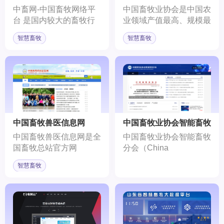
中畜网-中国畜牧网络平
中国畜牧业协会是中国农
台 是国内较大的畜牧行
业领域产值最高、规模最
业门户网站之一，为畜
大、范围最广的社会组
智慧畜牧
智慧畜牧
牧、饲料、兽药、兽医相
织，致力于推动中国畜牧
关企业事业单位、 养殖
业的发展和现代化。
合作社及养殖户提供畜牧
行业资讯、电子商务、企
业招商和活动举办、互联
网+平台开发等服务。
中国畜牧兽医信息网
中国畜牧业协会智能畜牧
分会
中国畜牧兽医信息网是全
中国畜牧业协会智能畜牧
国畜牧总站官方网
分会（China
站,1998年建立。以“为行
Intelligence Animal
智慧畜牧
业发展提供权威资讯与专
Agriculture
业服务”为宗旨，宣传政
Association）是由从事
策法规，提供行业最新资
智能畜牧业及相关行业的
讯，推广先进的专业技术
企业、事业单位和个人组
知识，服务广大畜牧业从
成的全国性行业联合组