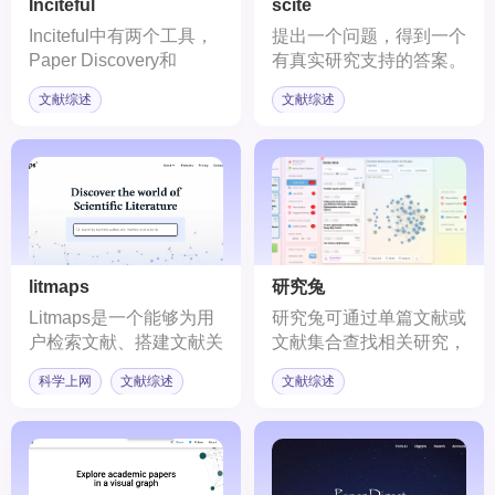
Inciteful
scite
Inciteful中有两个工具，
提出一个问题，得到一个
Paper Discovery和
有真实研究支持的答案。
Literature Connector。
文献综述
文献综述
Paper Discovery能根据
引文构建论文网络，使用
网络分析算法来分析网
络，让使用者快速了解该
主题所需的信息，同时找
到最相似的论文、重要的
论文以及多产的作者和机
构等。Literature
litmaps
研究兔
Connector则可以输入两
Litmaps是一个能够为用
研究兔可通过单篇文献或
篇文献，提供交互式可视
户检索文献、搭建文献关
文献集合查找相关研究，
化展示二者如何通过文献
系网络的工具。用户仅需
可实现各种文献集合的网
连接起来。
科学上网
文献综述
文献综述
在搜索框中输入文献名
络关系或时间轴的分析，
称，Litmaps就能根据该
也可以针对性地具体作者
文献为用户搭建“种子图
的研究进行网络及时间轴
谱”。
分析，为我们综述文献时
提供全局性视野，有利于