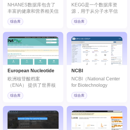
NHANES数据库包含了
KEGG是一个数据库资
丰富的健康和营养相关信
源，用于从分子水平信
息，如生物学指标、生活
息，特别是基因组测序和
综合库
综合库
方式、饮食习惯、体格测
其他高通量实验技术生成
量等，为医学研究、公共
的大规模分子数据集，了
卫生研究和流行病学研究
解生物系统（如细胞、生
提供了宝贵的数据资源。
物体和生态系统）的高级
功能。
European Nucleotide
NCBI
Archive
欧洲核苷酸档案
NCBI（National Center
（ENA） 提供了世界核
for Biotechnology
苷酸测序信息的全面记
Information）是美国国立
综合库
综合库
录，涵盖原始测序数据、
卫生研究院（NIH）下属
序列组装信息和功能注
的国家级生物技术信息中
释。
心，专注于生物医学信息
的集成、分析和传播。
NCBI提供的数据库和服
务是全球科研人员不可或